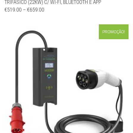
TRIFÁSICO (22KW) C/ WI-FI, BLUETOOTH E APP
€
519.00
–
€
659.00
PROMOÇÃO!