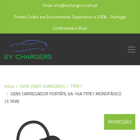
Email: info@evchargers.com.pt
Portes Grátis em Encomendas Superiores a 200€ - Portugal
Continental e Ilhas
Início
EVSE (FAST-CHARGERS)
TYPE1
GEN5 CARREGADOR PORTÁTIL 6A-16A TYPE1 MONOFÁSICO
(3.7KW)
PROMOÇÃO!