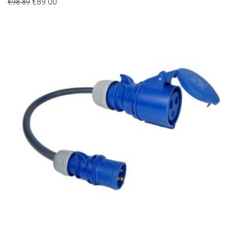
€
89.00
€
98.89