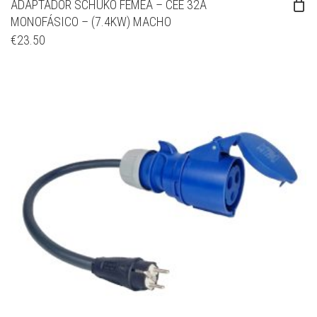
ADAPTADOR SCHUKO FÊMEA – CEE 32A
MONOFÁSICO – (7.4KW) MACHO
€
23.50