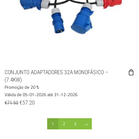
CONJUNTO ADAPTADORES 32A MONOFÁSICO –
(7.4KW)
Promoção de 20 %
Válida de 05-01-2026 até 31-12-2026
€
57.20
€
71.50
1
2
3
→