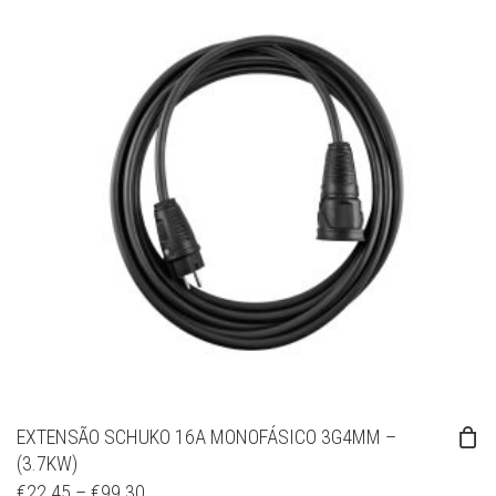
EXTENSÃO SCHUKO 16A MONOFÁSICO 3G4MM –
(3.7KW)
€
22.45
–
€
99.30