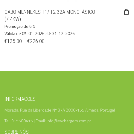
CABO MENNEKES T1/ T2 32A MONOFÁSICO –
(7.4KW)
Promoção de 6 %
Válida de 05-01-2026 até 31-12-2026
€
135.00
–
€
226.00
INFORMAÇÕES:
Morada: Rua da Liberdade Nº 37A 2800-155 Almada, Portugal
Tel: 915500415 | Email: info@evchargers.com.pt
SOBRE NÓS