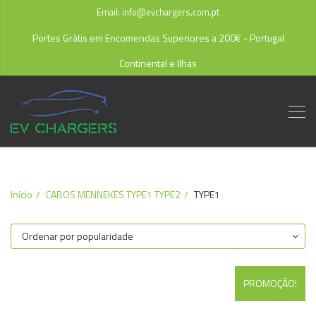
Email: info@evchargers.com.pt
Portes Grátis em Encomendas Superiores a 200€ - Portugal
Continental e Ilhas
Início
CABOS MENNEKES TYPE1 TYPE2
TYPE1
PROMOÇÃO!