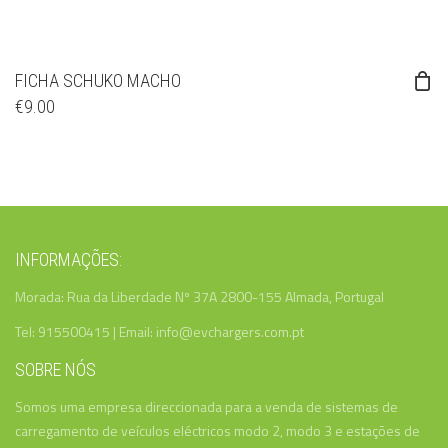
FICHA SCHUKO MACHO
€
9.00
INFORMAÇÕES:
Morada: Rua da Liberdade Nº 37A 2800-155 Almada, Portugal
Tel: 915500415 | Email: info@evchargers.com.pt
SOBRE NÓS
Somos uma empresa direccionada para a venda de sistemas de
carregamento de veículos eléctricos modo 2, modo 3 e estações de