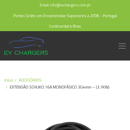
Email: info@evchargers.com.pt
Portes Grátis em Encomendas Superiores a 200€ - Portugal
Continental e Ilhas
Início
ACESSÓRIOS
EXTENSÃO SCHUKO 16A MONOFÁSICO 3G4mm – (3.7KW)