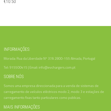
€
10.50
INFORMAÇÕES:
Morada: Rua da Liberdade Nº 37A 2800-155 Almada, Portugal
Tel: 915500415 | Email: info@evchargers.com.pt
SOBRE NÓS
Somos uma empresa direccionada para a venda de sistemas de
carregamento de veículos eléctricos modo 2, modo 3 e estações de
carregamento fixas tanto particulares como publicas.
MAIS INFORMAÇÕES