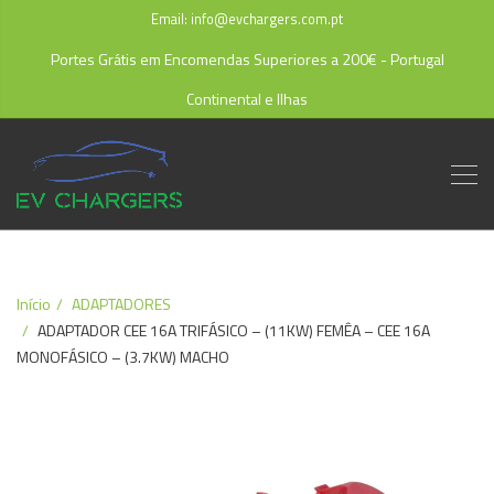
Email: info@evchargers.com.pt
Portes Grátis em Encomendas Superiores a 200€ - Portugal
Continental e Ilhas
Início
ADAPTADORES
ADAPTADOR CEE 16A TRIFÁSICO – (11KW) FEMÊA – CEE 16A
MONOFÁSICO – (3.7KW) MACHO