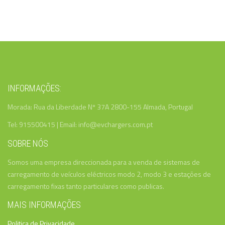
INFORMAÇÕES:
Morada: Rua da Liberdade Nº 37A 2800-155 Almada, Portugal
Tel: 915500415 | Email: info@evchargers.com.pt
SOBRE NÓS
Somos uma empresa direccionada para a venda de sistemas de
carregamento de veículos eléctricos modo 2, modo 3 e estações de
carregamento fixas tanto particulares como publicas.
MAIS INFORMAÇÕES
Politica de Privacidade